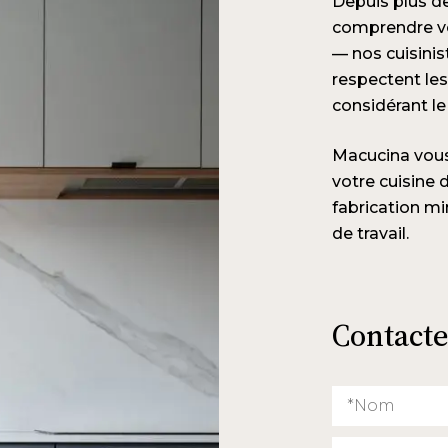
Depuis plus d
comprendre vo
— nos cuisinis
respectent les
considérant le
Macucina vous 
votre cuisine 
fabrication mi
de travail.
Contact