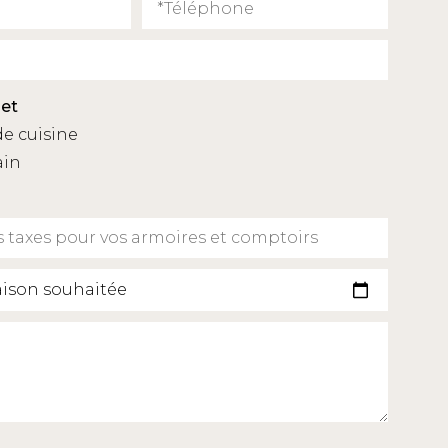
jet
de cuisine
ain
raison souhaitée