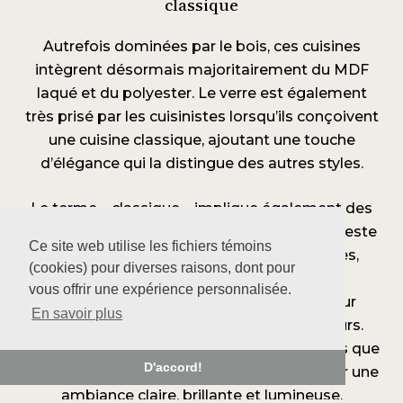
classique
Autrefois dominées par le bois, ces cuisines
intègrent désormais majoritairement du MDF
laqué et du polyester. Le verre est également
très prisé par les cuisinistes lorsqu’ils conçoivent
une cuisine classique, ajoutant une touche
d’élégance qui la distingue des autres styles.
Le terme « classique » implique également des
couleurs traditionnelles. Ce type de cuisine reste
Ce site web utilise les fichiers témoins
très conservateur dans le choix des teintes,
(cookies) pour diverses raisons, dont pour
évitant les couleurs extravagantes et
vous offrir une expérience personnalisée.
inhabituelles. La cuisine classique mise sur
En savoir plus
l’élégance plutôt que sur l’éclat des couleurs.
Ainsi, les cuisinistes privilégient des tons tels que
D'accord!
le blanc, le crème et le gris, cherchant à créer une
ambiance claire, brillante et lumineuse.