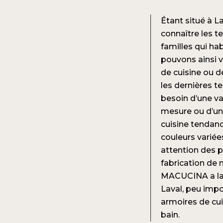
Étant situé à L
connaître les t
familles qui ha
pouvons ainsi 
de cuisine ou d
les dernières 
besoin d’une
va
mesure
ou d’u
cuisine tendan
couleurs variée
attention des p
fabrication de
MACUCINA a la 
Laval, peu imp
armoires de cui
bain.