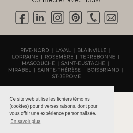
RIVE-NORD
LAVAL
BLAINVILLE
LORRAINE
ROSEMÈRE
TERREBONNE
MASCOUCHE
SAINT-EUSTACHE
MIRABEL
SAINTE-THÉRÈSE
BOISBRIAND
ST-JÉRÔME
Ce site web utilise les fichiers témoins
(cookies) pour diverses raisons, dont pour
vous offrir une expérience personnalisée.
Politique de confidentialité
En savoir plus
RBQ 5731-6994-01